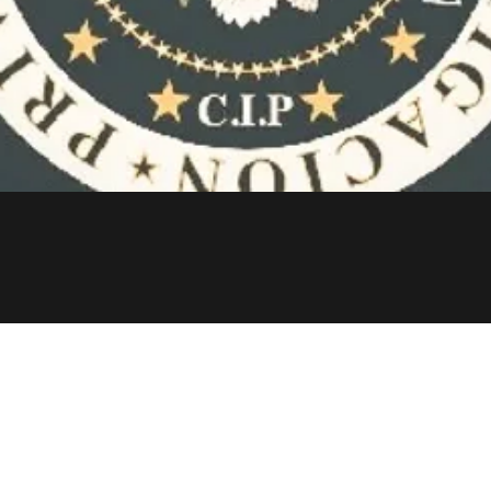
506 8909 8903
506 7178 9150
020 por CENTRO DE INVESTIGADORES PRIVADOS. Creada con Wix