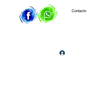
Contacto
Iniciar sesión
506 8909 8903
506 7178 9150
DETECTIVES PRIVADOS