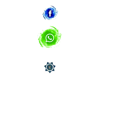
DETECTIVES PRIVADOS
CENTRO DE
INVESTIGADORES
PRIVADOS
“Por un servicio de privacidad y
de confidencialidad, donde el
cliente es primero”.