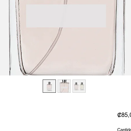
₡85,
Cantid