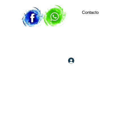
Contacto
Iniciar sesión
506 8909 8903
506 7178 9150
DETECTIVES PRIVADOS